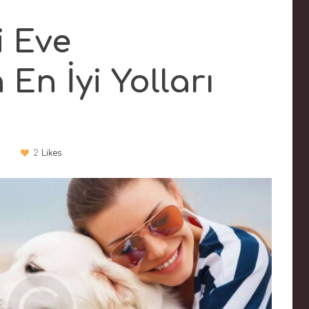
i Eve
 En İyi Yolları
2
Likes