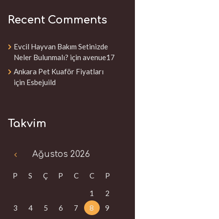
Recent Comments
Evcil Hayvan Bakım Setinizde
Neler Bulunmalı?
için
avenue17
Ankara Pet Kuaför Fiyatları
için
Esbejuild
Takvim
Ağustos
2026
P
S
Ç
P
C
C
P
1
2
3
4
5
6
7
8
9