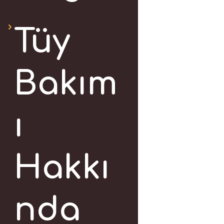
Tüy
Bakım
ı
Hakkı
nda