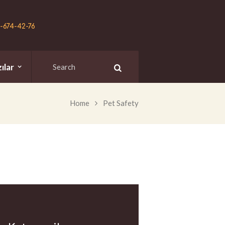
)-674-42-76
ılar
Home
Pet Safety