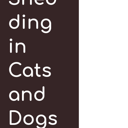
ding
in
Cats
and
Dogs