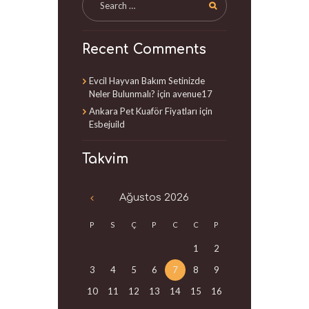
Recent Comments
Evcil Hayvan Bakım Setinizde
Neler Bulunmalı?
için
avenue17
Ankara Pet Kuaför Fiyatları
için
Esbejuild
Takvim
Ağustos
2026
P
S
Ç
P
C
C
P
1
2
3
4
5
6
7
8
9
10
11
12
13
14
15
16