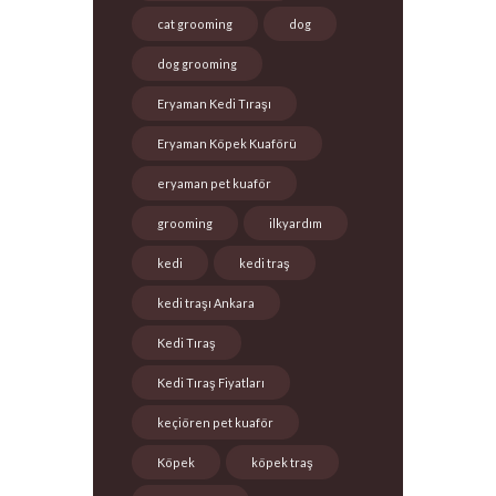
cat grooming
dog
dog grooming
Eryaman Kedi Tıraşı
Eryaman Köpek Kuaförü
eryaman pet kuaför
grooming
ilkyardım
kedi
kedi traş
kedi traşı Ankara
Kedi Tıraş
Kedi Tıraş Fiyatları
keçiören pet kuaför
Köpek
köpek traş