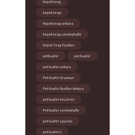
Köpek tıraş
köpek tıraşı
Köpek tıraşı ankara
köpek tıraşı yenimahalle
Köpet Tıraş Fiyatları
petkuaför
pet kuaför
pet kuaför ankara
Pet Kuaför Eryaman
Pet Kuaför fiyatları Ankara
pet kuaför keçiören
Pet kuaför yenimahalle
pet kuaför çayyolu
pet kuaförü