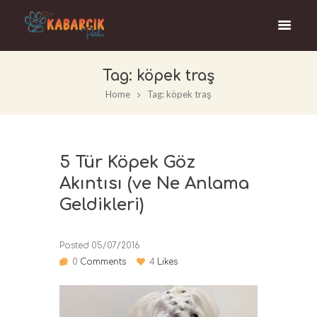
Tag: köpek traş
Home
Tag: köpek traş
5 Tür Köpek Göz
Akıntısı (ve Ne Anlama
Geldikleri)
Posted
05/07/2016
0
Comments
4
Likes