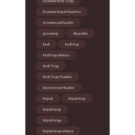
Eryaman Kedi Tıraşı
Eryaman Köpek Kuaförü
eryaman pet kuaför
grooming
ilkyardım
kedi
kedi traş
kedi traşı Ankara
Kedi Tıraş
Kedi Tıraş Fiyatları
keçiören pet kuaför
Köpek
köpek traş
Köpek tıraş
köpek tıraşı
Köpek tıraşı ankara