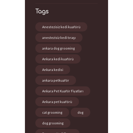
Tags
Anestezisiz kedi kuaförü
anestezisiz kedi tıraşı
ankara dog grooming
Ankara kedi kuaförü
Ankara kedisi
ankara petkuaför
Ankara Pet Kuaför Fiyatları
Ankara pet kuaförü
cat grooming
dog
dog grooming