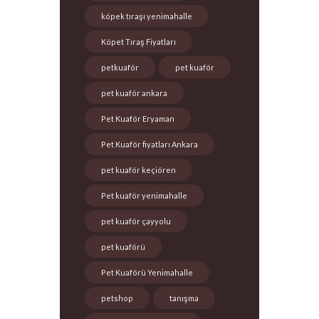
köpek tıraşı yenimahalle
Köpet Tıraş Fiyatları
petkuaför
pet kuaför
pet kuaför ankara
Pet Kuaför Eryaman
Pet Kuaför fiyatları Ankara
pet kuaför keçiören
Pet kuaför yenimahalle
pet kuaför çayyolu
pet kuaförü
Pet Kuaförü Yenimahalle
petshop
tanışma