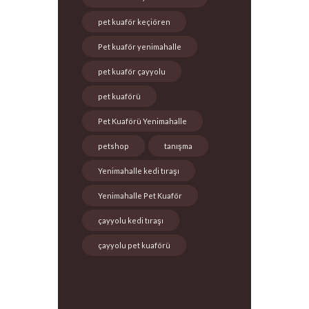
pet kuaför keçiören
Pet kuaför yenimahalle
pet kuaför çayyolu
pet kuaförü
Pet Kuaförü Yenimahalle
petshop
tanışma
Yenimahalle kedi tıraşı
Yenimahalle Pet Kuaför
çayyolu kedi tıraşı
çayyolu pet kuaförü