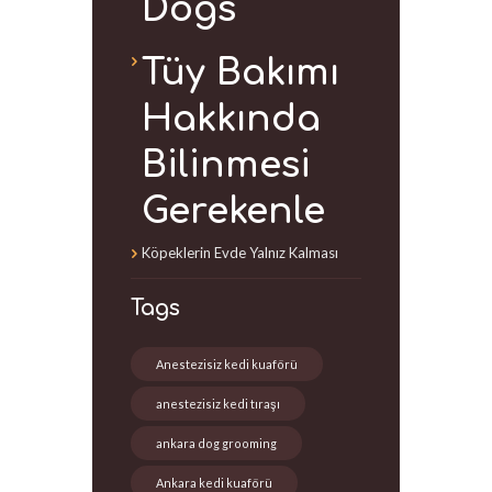
Dogs
Tüy Bakımı
Hakkında
Bilinmesi
Gerekenle
Köpeklerin Evde Yalnız Kalması
Tags
Anestezisiz kedi kuaförü
anestezisiz kedi tıraşı
ankara dog grooming
Ankara kedi kuaförü