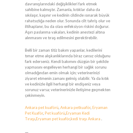
davranışlarındaki değişiklikleri fark etmek
sahibine kalmıştır. Zamanla, kıtıklar daha da
sıkılaşır, kaşınır ve kedinin cildinde ısınarak büyük
rahatsızlığa neden olur. Sonunda cilt tahriş olur ve
iltihaplanır, bu da olası enfeksiyon riskini doğurur.
Aşırı paslanma vakaları, kedinin anestezi altına
alınmasını ve tıraş edilmesini gerektirebilir.
Belli bir zaman titiz bakım yapanlar, kedilerini
tımar etme alışkanlıklarında biraz cansız olduğunu
fark ederseniz. Kendi bakımını düzgün bir şekilde
yapmasını engelleyen herhangi bir sağlık sorunu
olmadığından emin olmak için; veterinerinizi
ziyaret etmenin zamanı gelmiş olabilir. Ya da kıtık
ve kedinizle ilgili herhangi bir endişeniz veya
sorunuz varsa; veterinerinizle iletişime geçmekten
çekinmeyin.
Ankara pet kuaförü
,
Ankara petkuaför
,
Eryaman
Pet Kuaför
,
Pet kuaförü
,
Eryaman Kedi
Tıraşı
,
Eryaman pet kuaför
,
kedi traşı Ankara
.