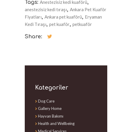
Tags:
Anestezisiz kedi kuaförü
,
anestezisiz kedi tıraşı
,
Ankara Pet Kuaför
Fiyatları
,
Ankara pet kuaförü
,
Eryaman
Kedi Tıraşı
,
pet kuaför
,
petkuaför
Share:
Kategoriler
Dog Care
Gallery Home
Hayvan Bakımı
Health and Wellbeing
Medical Services