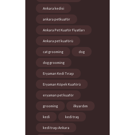
Ankara kedisi
ankara petkuaför
Ankara Pet Kuaför Fiyatları
Ankara pet kuaförü
cat grooming
dog
dog grooming
Eryaman Kedi Tıraşı
Eryaman Köpek Kuaförü
eryaman pet kuaför
grooming
ilkyardım
kedi
kedi traş
kedi traşı Ankara